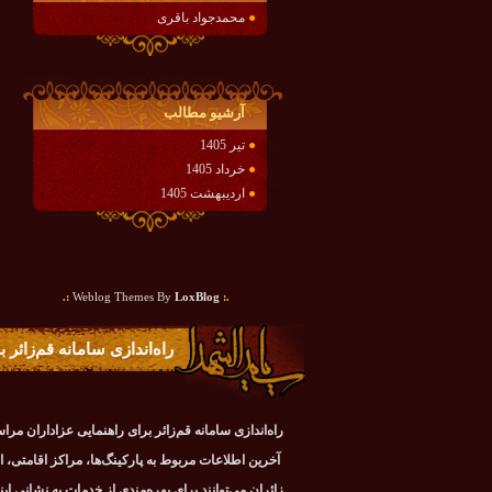
●
محمدجواد باقری
آرشيو مطالب
●
تیر 1405
●
خرداد 1405
●
اردیبهشت 1405
:.
LoxBlog
Weblog Themes By
.:
راه‌اندازی سامانه قم‌زائر
راه‌اندازی سامانه قم‌زائر برای راهنمایی عزاداران مرا
آخرین اطلاعات مربوط به پارکینگ‌ها، مراکز اقامتی، اس
زائران می‌توانند برای بهره‌مندی از خدمات به نشانی ای