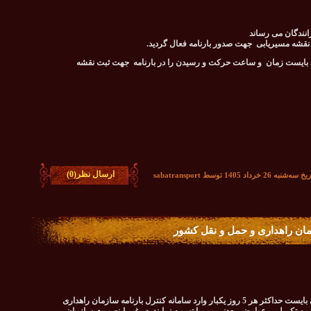
انندگان می رساند
ی بایست زمان و ساعت حرکت و رسیدن را در بارنامه جهت ثبت نقشه
ارسال نظر(0)
اد 1405 توسط sabatransport
مان راهداری و حمل و نقل کشور
به اطلاع می رساند که شرکت های حمل و نقل کالا می بایست حداکثر هر 5 روز یکبار وارد سامانه کنترل بارنامه سازمان راهداری