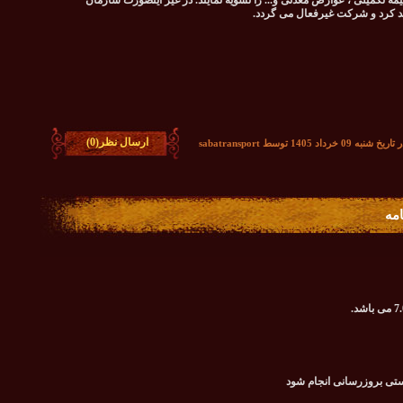
9درصد) ، کدرهگیری ، بیمه تکمیلی ، عوارض معدنی و... را تسویه نمایند. در غیر اینصورت سازمان
د کرد و شرکت غیرفعال می گردد.
ارسال نظر(0)
رداد 1405 توسط sabatransport
امه
ستی بروزرسانی انجام شود