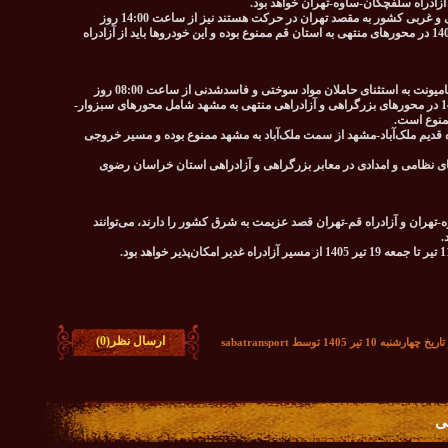
آزادراه سلفچگان-ساوه-تهران خواهد بود.
تردد خودروهای سواری شخصی که از استان‌های جنوبی و غربی کشور به مقصد تهران در حرکت هستند نیز از ساعت 14:00 روز
دوشنبه 15 تیر تا ساعت 12:00 روز چهارشنبه 17 تیر 1405 در محورهای منتهی به استان قم ممنوع بوده و این خودروها باید از آزادراه
تردد تمامی وسایل نقلیه باری شامل تریلر، کامیون و کامیونت به استثنای حاملان مواد سوختی و فاسدشدنی از ساعت 08:00 روز
چهارشنبه 17 تیر تا ساعت 20:00 روز جمعه 19 تیر 1405 در محورهای بزرگراهی و آزادراهی منتهی به مشهد شامل محورهای سبزوار-
منوع است.
 پنجشنبه 18 تیر 1405 تردد در جاده قدیم ملک‌آباد-مشهد از سمت ملک‌آباد به مشهد ممنوع بوده و مسیر خروجی
ای نظامی و امدادی در معابر بزرگراهی و آزادراهی استان خراسان رضوی
وه-تهران و آزادراه قم-تهران قصد عزیمت به شرق کشور را دارند، می‌توانند
.
ارسال نظر(0)
10 تیر 1405 توسط sabatransport
ی