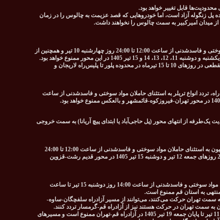
حدودیت‌ها قابل تغییر خواهد بود.
ه پل زنگوله آزاد است، اما خودروهایی که قصد عزیمت به چالوس را در زمان
 از میدان امیرکبیر به سمت چالوس را نخواهند داشت.
تردد کامیون‌ها و کامیونت‌ها به استثنای حاملان مواد سوختی و فاسدشدنی از ساعت 12:00 تا 24:00 روز چهارشنبه 10 تیر و همچنین از
در صورت افزایش حجم ترافیک، محدودیت یک‌طرفه مقطعی در روزهای 10 تا 15 تیرماه در محدوده پلور تا پلیس‌راه لاریجان و
اه، تردد انواع تریلر به استثنای حاملان مواد سوختی و فاسدشدنی از ساعت
17: تا 20:00 روز جمعه 12 تیر 1405 محدودیت یک‌طرفه از انتهای محور (پل حاجی‌آباد یا ابتدای پیچ آریانا) به سمت خروجی
در صورت افزایش حجم ترافیک، تردد انواع تریلر و کامیون به استثنای حاملان مواد سوختی و فاسدشدنی از ساعت 12:00 تا 24:00
روز پنجشنبه 11 تیر و همچنین از ساعت 08:00 تا 24:00 روزهای جمعه 12 تیر و دوشنبه 15 تیر 1405 در محور قدیم رشت-قزوین
تردد انواع تریلر، کامیون و کامیونت به استثنای حاملان مواد سوختی و فاسدشدنی از ساعت 14:00 روز دوشنبه 15 تیر تا ساعت
 به سمت تهران حرکت می‌کنند، می‌توانند از مسیر آزادراه سلفچگان-ساوه-
ان به سمت تهران در حرکت هستند نیز از آزادراه قم-گرمسار تردد کنند.
تردد خودروهای حامل مواد سوختی (بنزین) از پنجشنبه 11 تیر تا پایان جمعه 19 تیر 1405 در آزادراه قم-تهران ممنوع است و مسیرهای