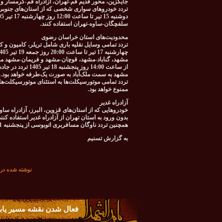
جایگزین، محور قدیم قم-تهران، آزادراه قم-گرمسار و 
سلفچگان-ساوه-تهران استفاده کنند.
محدودیت‌های استان خراسان رضوی
مشهد، گناباد-مشهد، قوچان-مشهد و فریمان-مشهد م
از ساعت 14:00 روز
مشهد به سمت ملک‌آباد به صورت یک‌طرفه خواهد بود.
تردد تمامی موتورسیکلت‌ها به استثنای موتورسیکلت‌ه
ممنوع خواهد بود.
آزادراه غدیر
خودروهایی که از استان‌های قزوین، البرز، آزادراه سا
بدون ورود به استان تهران از آزادراه غدیر استفاده کنند
همچنین تردد ناوگان مسافربری اتوبوسی از پنجشنبه 11 تیر تا جمعه 19 تیر 1405 از مسیر آزادراه غدیر امکان‌پذیر خواهد بود.
به گزارش تسنیم
نوشته شده در تاريخ چهارشنبه 
فعال شدن نقشه مسیر یاب