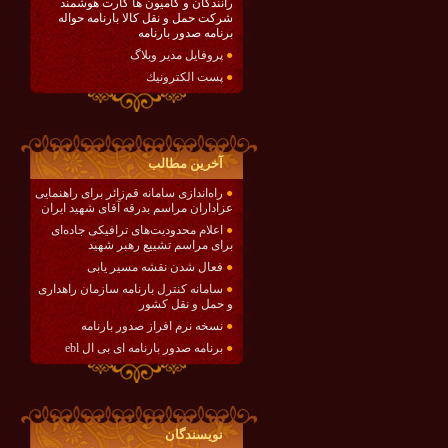
رانندگان و کامیون ها کارت هوشمند
شرکت حمل و نقل کالا بارنامه حواله
برنامه صدور بارنامه
●
پروفایل مدیر وبلاگ
●
پست الكترونيك
آخرين مطالب
●
راه‌اندازی سامانه قم‌زائر برای راهنمایی
عزاداران مراسم بدرقه آقای شهید ایران
●
اعلام محدودیت‌های ترافیکی جاده‌ای
برای مراسم تشییع رهبر شهید
●
فعال شدن نقشه مسیر یابی
●
سامانه کنترل بارنامه سازمان راهداری
و حمل و نقل کشور
●
نسخه نرم افراز صدور بارنامه
●
برنامه صدور بارنامه ای بی ال ebl
نويسندگان