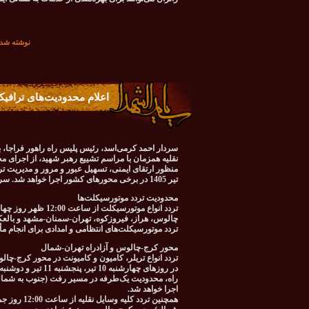
نوشته شده در تاريخ شن
اعلام محدودیت‌های ترافیک
سردار احمد کرمی‌اسد، رئیس پلیس راه راهور فراجا، 
نقلیه همزمان با مراسم تشییع رهبر شهید، از اجرای م
تیر 1405 در برخی محورهای کشور اجرا خواهد شد. سردار کرمی‌اسد با تشریح جزئیات این محدودیت‌ها اظهار کرد:
محدودیت تردد موتورسیکلت‌ها
چالوس، هراز، فیروزکوه، تهران-سمنان-مشهد و بال
تردد موتورسیکلت‌های انتظامی و امدادی برای انجام مأ
محور کرج-چالوس و آزادراه تهران-شمال
تردد انواع تریلر، کامیون و کامیونت در محور کرج-چ
اجرا خواهد شد.