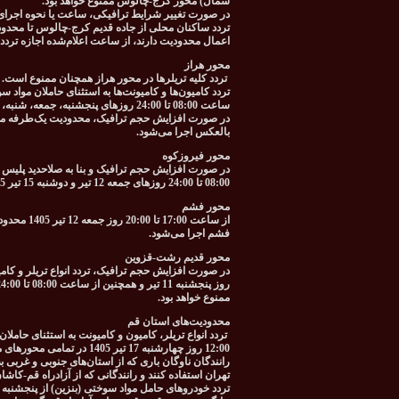
شمال) محور کرج-چالوس ممنوع خواهد بود.
در صورت تغییر شرایط ترافیکی، ساعت یا نحوه اجرای م
تردد ساکنان محلی از جاده قدیم کرج-چالوس تا محدود
اعمال محدودیت دارند، از ساعت اعلام‌شده اجازه تردد
محور هراز
تردد کلیه تریلرها در محور هراز همچنان ممنوع است.
ساعت 08:00 تا 24:00 روزهای پنجشنبه، جمعه، شنبه، یکشنبه و دوشنبه 11، 12، 13، 14 و 15 تیر 1405 در این محور ممنوع خواهد بود.
بالعکس اجرا می‌شود.
محور فیروزکوه
در صورت افزایش حجم ترافیک و بنا به صلاحدید پلیس ر
08:00 تا 24:00 روزهای جمعه 12 تیر و دوشنبه 15 تیر 1405 در محور تهران-فیروزکوه-قائمشهر و بالعکس ممنوع خواهد بود.
محور فشم
از ساعت 00
فشم اجرا می‌شود.
محور قدیم رشت-قزوین
ممنوع خواهد بود.
محدودیت‌های استان قم
12:00 روز چهارشنبه 17 تیر 1405 در تمامی محورهای منتهی به استان قم ممنوع است.
رانندگان ناوگان باری که از استان‌های جنوبی و غربی
تهران استفاده کنند و رانندگانی که از آزادراه قم-کاش