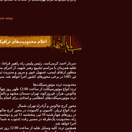
نوشته شده در تاريخ شن
اعلام محدودیت‌های ترافیک
سردار احمد کرمی‌اسد، رئیس پلیس راه راهور فراجا، 
نقلیه همزمان با مراسم تشییع رهبر شهید، از اجرای م
تیر 1405 در برخی محورهای کشور اجرا خواهد شد. سردار کرمی‌اسد با تشریح جزئیات این محدودیت‌ها اظهار کرد:
محدودیت تردد موتورسیکلت‌ها
چالوس، هراز، فیروزکوه، تهران-سمنان-مشهد و بال
تردد موتورسیکلت‌های انتظامی و امدادی برای انجام مأ
محور کرج-چالوس و آزادراه تهران-شمال
تردد انواع تریلر، کامیون و کامیونت در محور کرج-چ
اجرا خواهد شد.