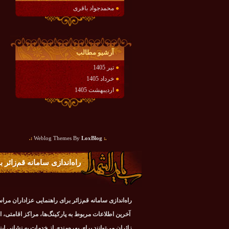
●
محمدجواد باقری
آرشيو مطالب
●
تیر 1405
●
خرداد 1405
●
اردیبهشت 1405
:.
LoxBlog
Weblog Themes By
.:
راه‌اندازی سامانه قم‌زائر
راه‌اندازی سامانه قم‌زائر برای راهنمایی عزاداران مرا
آخرین اطلاعات مربوط به پارکینگ‌ها، مراکز اقامتی، اس
زائران می‌توانند برای بهره‌مندی از خدمات به نشانی ای