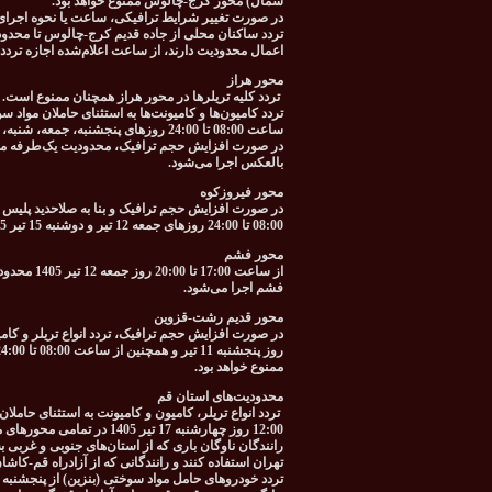
شمال) محور کرج-چالوس ممنوع خواهد بود.
در صورت تغییر شرایط ترافیکی، ساعت یا نحوه اجرای م
تردد ساکنان محلی از جاده قدیم کرج-چالوس تا محدود
اعمال محدودیت دارند، از ساعت اعلام‌شده اجازه تردد
محور هراز
تردد کلیه تریلرها در محور هراز همچنان ممنوع است.
ساعت 08:00 تا 24:00 روزهای پنجشنبه، جمعه، شنبه، یکشنبه و دوشنبه 11، 12، 13، 14 و 15 تیر 1405 در این محور ممنوع خواهد بود.
بالعکس اجرا می‌شود.
محور فیروزکوه
در صورت افزایش حجم ترافیک و بنا به صلاحدید پلیس ر
08:00 تا 24:00 روزهای جمعه 12 تیر و دوشنبه 15 تیر 1405 در محور تهران-فیروزکوه-قائمشهر و بالعکس ممنوع خواهد بود.
محور فشم
از ساعت 00
فشم اجرا می‌شود.
محور قدیم رشت-قزوین
ممنوع خواهد بود.
محدودیت‌های استان قم
12:00 روز چهارشنبه 17 تیر 1405 در تمامی محورهای منتهی به استان قم ممنوع است.
رانندگان ناوگان باری که از استان‌های جنوبی و غربی
تهران استفاده کنند و رانندگانی که از آزادراه قم-کاش