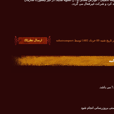
9درصد) ، کدرهگیری ، بیمه تکمیلی ، عوارض معدنی و... را تسویه نمایند. در غیر اینصورت سازمان
د کرد و شرکت غیرفعال می گردد.
ارسال نظر(0)
رداد 1405 توسط sabatransport
امه
ستی بروزرسانی انجام شود