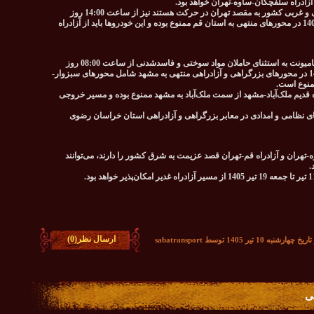
آزادراه سلفچگان-ساوه-تهران خواهد بود.
تردد خودروهای سواری شخصی که از استان‌های جنوبی و غربی کشور به مقصد تهران در حرکت هستند نیز از ساعت 14:00 روز
دوشنبه 15 تیر تا ساعت 12:00 روز چهارشنبه 17 تیر 1405 در محورهای منتهی به استان قم ممنوع بوده و این خودروها باید از آزادراه
تردد تمامی وسایل نقلیه باری شامل تریلر، کامیون و کامیونت به استثنای حاملان مواد سوختی و فاسدشدنی از ساعت 08:00 روز
چهارشنبه 17 تیر تا ساعت 20:00 روز جمعه 19 تیر 1405 در محورهای بزرگراهی و آزادراهی منتهی به مشهد شامل محورهای سبزوار-
منوع است.
 پنجشنبه 18 تیر 1405 تردد در جاده قدیم ملک‌آباد-مشهد از سمت ملک‌آباد به مشهد ممنوع بوده و مسیر خروجی
ای نظامی و امدادی در معابر بزرگراهی و آزادراهی استان خراسان رضوی
وه-تهران و آزادراه قم-تهران قصد عزیمت به شرق کشور را دارند، می‌توانند
.
ارسال نظر(0)
10 تیر 1405 توسط sabatransport
ی