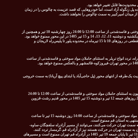
حدودیت‌ها قابل تغییر خواهد بود.
ه پل زنگوله آزاد است، اما خودروهایی که قصد عزیمت به چالوس را در زمان
 از میدان امیرکبیر به سمت چالوس را نخواهند داشت.
تردد کامیون‌ها و کامیونت‌ها به استثنای حاملان مواد سوختی و فاسدشدنی از ساعت 12:00 تا 24:00 روز چهارشنبه 10 تیر و همچنین از
در صورت افزایش حجم ترافیک، محدودیت یک‌طرفه مقطعی در روزهای 10 تا 15 تیرماه در محدوده پلور تا پلیس‌راه لاریجان و
اه، تردد انواع تریلر به استثنای حاملان مواد سوختی و فاسدشدنی از ساعت
17: تا 20:00 روز جمعه 12 تیر 1405 محدودیت یک‌طرفه از انتهای محور (پل حاجی‌آباد یا ابتدای پیچ آریانا) به سمت خروجی
در صورت افزایش حجم ترافیک، تردد انواع تریلر و کامیون به استثنای حاملان مواد سوختی و فاسدشدنی از ساعت 12:00 تا 24:00
روز پنجشنبه 11 تیر و همچنین از ساعت 08:00 تا 24:00 روزهای جمعه 12 تیر و دوشنبه 15 تیر 1405 در محور قدیم رشت-قزوین
تردد انواع تریلر، کامیون و کامیونت به استثنای حاملان مواد سوختی و فاسدشدنی از ساعت 14:00 روز دوشنبه 15 تیر تا ساعت
 به سمت تهران حرکت می‌کنند، می‌توانند از مسیر آزادراه سلفچگان-ساوه-
ان به سمت تهران در حرکت هستند نیز از آزادراه قم-گرمسار تردد کنند.
تردد خودروهای حامل مواد سوختی (بنزین) از پنجشنبه 11 تیر تا پایان جمعه 19 تیر 1405 در آزادراه قم-تهران ممنوع است و مسیرهای