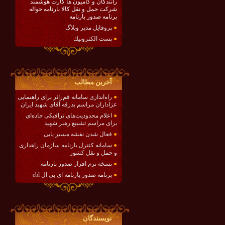
رانندگان و کامیون ها کارت هوشمند
شرکت حمل و نقل کالا بارنامه حواله
برنامه صدور بارنامه
●
پروفایل مدیر وبلاگ
●
پست الكترونيك
آخرين مطالب
●
راه‌اندازی سامانه قم‌زائر برای راهنمایی
عزاداران مراسم بدرقه آقای شهید ایران
●
اعلام محدودیت‌های ترافیکی جاده‌ای
برای مراسم تشییع رهبر شهید
●
فعال شدن نقشه مسیر یابی
●
سامانه کنترل بارنامه سازمان راهداری
و حمل و نقل کشور
●
نسخه نرم افراز صدور بارنامه
●
برنامه صدور بارنامه ای بی ال ebl
نويسندگان