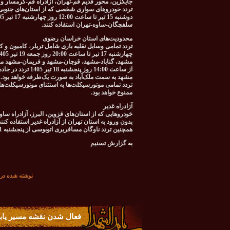
جایگزین، محور قدیم قم-تهران، آزادراه قم-گرمسار و 
سلفچگان-ساوه-تهران استفاده کنند.
محدودیت‌های استان خراسان رضوی
مشهد، گناباد-مشهد، قوچان-مشهد و فریمان-مشهد م
از ساعت 14:00 روز
مشهد به سمت ملک‌آباد به صورت یک‌طرفه خواهد بود.
تردد تمامی موتورسیکلت‌ها به استثنای موتورسیکلت‌ه
ممنوع خواهد بود.
آزادراه غدیر
خودروهایی که از استان‌های قزوین، البرز، آزادراه سا
بدون ورود به استان تهران از آزادراه غدیر استفاده کنند
همچنین تردد ناوگان مسافربری اتوبوسی از پنجشنبه 11 تیر تا جمعه 19 تیر 1405 از مسیر آزادراه غدیر امکان‌پذیر خواهد بود.
به گزارش تسنیم
نوشته شده در تاريخ چهارشنبه 
فعال شدن نقشه مسیر یاب