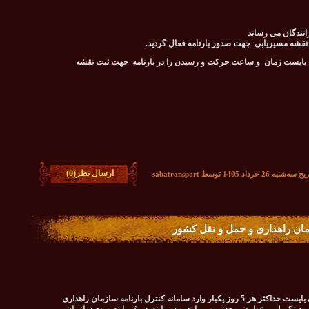
انندگان می رساند
ی بایست زمان و ساعت حرکت و رسیدن را در بارنامه جهت ثبت نقشه
ارسال نظر(0)
اد 1405 توسط sabatransport
مان راهداری و حمل و نقل کشور
به اطلاع می رساند که شرکت های حمل و نقل کالا می بایست حداکثر هر 5 روز یکبار وارد سامانه کنترل بارنامه سازمان راهداری