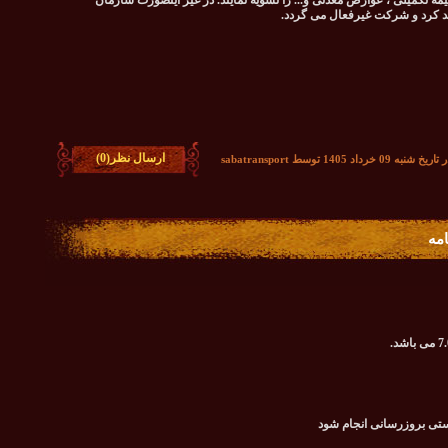
9درصد) ، کدرهگیری ، بیمه تکمیلی ، عوارض معدنی و... را تسویه نمایند. در غیر اینصورت سازمان
د کرد و شرکت غیرفعال می گردد.
ارسال نظر(0)
رداد 1405 توسط sabatransport
امه
ستی بروزرسانی انجام شود