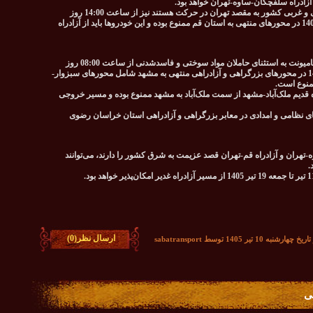
آزادراه سلفچگان-ساوه-تهران خواهد بود.
تردد خودروهای سواری شخصی که از استان‌های جنوبی و غربی کشور به مقصد تهران در حرکت هستند نیز از ساعت 14:00 روز
دوشنبه 15 تیر تا ساعت 12:00 روز چهارشنبه 17 تیر 1405 در محورهای منتهی به استان قم ممنوع بوده و این خودروها باید از آزادراه
تردد تمامی وسایل نقلیه باری شامل تریلر، کامیون و کامیونت به استثنای حاملان مواد سوختی و فاسدشدنی از ساعت 08:00 روز
چهارشنبه 17 تیر تا ساعت 20:00 روز جمعه 19 تیر 1405 در محورهای بزرگراهی و آزادراهی منتهی به مشهد شامل محورهای سبزوار-
منوع است.
 پنجشنبه 18 تیر 1405 تردد در جاده قدیم ملک‌آباد-مشهد از سمت ملک‌آباد به مشهد ممنوع بوده و مسیر خروجی
ای نظامی و امدادی در معابر بزرگراهی و آزادراهی استان خراسان رضوی
وه-تهران و آزادراه قم-تهران قصد عزیمت به شرق کشور را دارند، می‌توانند
.
ارسال نظر(0)
10 تیر 1405 توسط sabatransport
ی