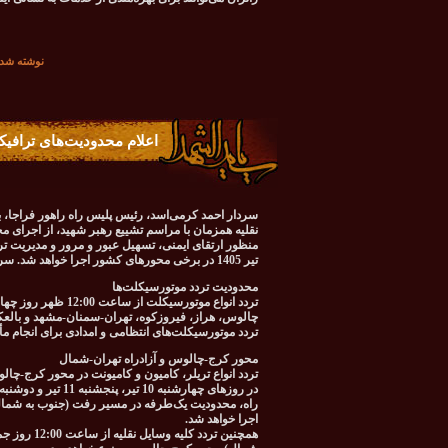
نوشته شده در تاريخ شن
اعلام محدودیت‌های ترافیک
سردار احمد کرمی‌اسد، رئیس پلیس راه راهور فراجا، 
نقلیه همزمان با مراسم تشییع رهبر شهید، از اجرای م
تیر 1405 در برخی محورهای کشور اجرا خواهد شد. سردار کرمی‌اسد با تشریح جزئیات این محدودیت‌ها اظهار کرد:
محدودیت تردد موتورسیکلت‌ها
چالوس، هراز، فیروزکوه، تهران-سمنان-مشهد و بال
تردد موتورسیکلت‌های انتظامی و امدادی برای انجام مأ
محور کرج-چالوس و آزادراه تهران-شمال
تردد انواع تریلر، کامیون و کامیونت در محور کرج-چ
اجرا خواهد شد.