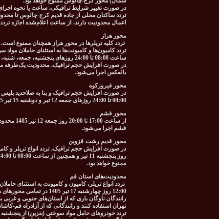
شمال) محور کرج-چالوس ممنوع خواهد بود.
در صورت تغییر شرایط ترافیکی، ساعت یا نحوه اجرای م
تردد ساکنان محلی از جاده قدیم کرج-چالوس تا محدود
اعمال محدودیت دارند، از ساعت اعلام‌شده اجازه تردد
محور هراز
تردد کلیه تریلرها در محور هراز همچنان ممنوع است.
ساعت 08:00 تا 24:00 روزهای پنجشنبه، جمعه، شنبه، یکشنبه و دوشنبه 11، 12، 13، 14 و 15 تیر 1405 در این محور ممنوع خواهد بود.
بالعکس اجرا می‌شود.
محور فیروزکوه
در صورت افزایش حجم ترافیک و بنا به صلاحدید پلیس ر
08:00 تا 24:00 روزهای جمعه 12 تیر و دوشنبه 15 تیر 1405 در محور تهران-فیروزکوه-قائمشهر و بالعکس ممنوع خواهد بود.
محور فشم
از ساعت 00
فشم اجرا می‌شود.
محور قدیم رشت-قزوین
ممنوع خواهد بود.
محدودیت‌های استان قم
12:00 روز چهارشنبه 17 تیر 1405 در تمامی محورهای منتهی به استان قم ممنوع است.
رانندگان ناوگان باری که از استان‌های جنوبی و غربی
تهران استفاده کنند و رانندگانی که از آزادراه قم-کاش