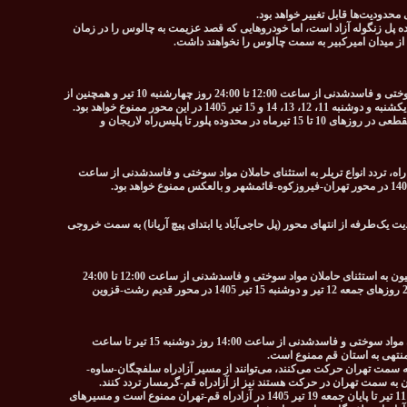
حدودیت‌ها قابل تغییر خواهد بود.
ه پل زنگوله آزاد است، اما خودروهایی که قصد عزیمت به چالوس را در زمان
 از میدان امیرکبیر به سمت چالوس را نخواهند داشت.
تردد کامیون‌ها و کامیونت‌ها به استثنای حاملان مواد سوختی و فاسدشدنی از ساعت 12:00 تا 24:00 روز چهارشنبه 10 تیر و همچنین از
در صورت افزایش حجم ترافیک، محدودیت یک‌طرفه مقطعی در روزهای 10 تا 15 تیرماه در محدوده پلور تا پلیس‌راه لاریجان و
اه، تردد انواع تریلر به استثنای حاملان مواد سوختی و فاسدشدنی از ساعت
17: تا 20:00 روز جمعه 12 تیر 1405 محدودیت یک‌طرفه از انتهای محور (پل حاجی‌آباد یا ابتدای پیچ آریانا) به سمت خروجی
در صورت افزایش حجم ترافیک، تردد انواع تریلر و کامیون به استثنای حاملان مواد سوختی و فاسدشدنی از ساعت 12:00 تا 24:00
روز پنجشنبه 11 تیر و همچنین از ساعت 08:00 تا 24:00 روزهای جمعه 12 تیر و دوشنبه 15 تیر 1405 در محور قدیم رشت-قزوین
تردد انواع تریلر، کامیون و کامیونت به استثنای حاملان مواد سوختی و فاسدشدنی از ساعت 14:00 روز دوشنبه 15 تیر تا ساعت
 به سمت تهران حرکت می‌کنند، می‌توانند از مسیر آزادراه سلفچگان-ساوه-
ان به سمت تهران در حرکت هستند نیز از آزادراه قم-گرمسار تردد کنند.
تردد خودروهای حامل مواد سوختی (بنزین) از پنجشنبه 11 تیر تا پایان جمعه 19 تیر 1405 در آزادراه قم-تهران ممنوع است و مسیرهای