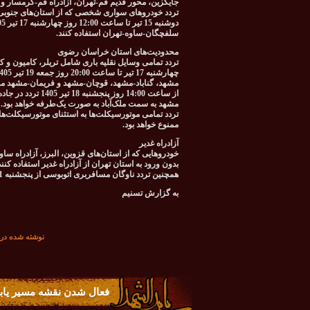
جایگزین، محور قدیم قم-تهران، آزادراه قم-گرمسار و 
سلفچگان-ساوه-تهران استفاده کنند.
محدودیت‌های استان خراسان رضوی
مشهد، گناباد-مشهد، قوچان-مشهد و فریمان-مشهد م
از ساعت 14:00 روز
مشهد به سمت ملک‌آباد به صورت یک‌طرفه خواهد بود.
تردد تمامی موتورسیکلت‌ها به استثنای موتورسیکلت‌ه
ممنوع خواهد بود.
آزادراه غدیر
خودروهایی که از استان‌های قزوین، البرز، آزادراه سا
بدون ورود به استان تهران از آزادراه غدیر استفاده کنند
همچنین تردد ناوگان مسافربری اتوبوسی از پنجشنبه 11 تیر تا جمعه 19 تیر 1405 از مسیر آزادراه غدیر امکان‌پذیر خواهد بود.
به گزارش تسنیم
نوشته شده در تاريخ چهارشنبه 
فعال شدن نقشه مسیر یاب