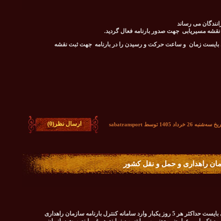
انندگان می رساند
ی بایست زمان و ساعت حرکت و رسیدن را در بارنامه جهت ثبت نقشه
ارسال نظر(0)
اد 1405 توسط sabatransport
مان راهداری و حمل و نقل کشور
به اطلاع می رساند که شرکت های حمل و نقل کالا می بایست حداکثر هر 5 روز یکبار وارد سامانه کنترل بارنامه سازمان راهداری