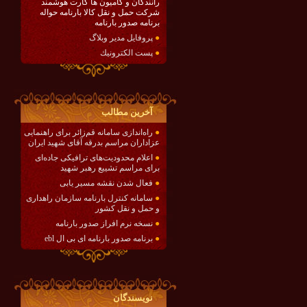
رانندگان و کامیون ها کارت هوشمند
شرکت حمل و نقل کالا بارنامه حواله
برنامه صدور بارنامه
●
پروفایل مدیر وبلاگ
●
پست الكترونيك
آخرين مطالب
●
راه‌اندازی سامانه قم‌زائر برای راهنمایی
عزاداران مراسم بدرقه آقای شهید ایران
●
اعلام محدودیت‌های ترافیکی جاده‌ای
برای مراسم تشییع رهبر شهید
●
فعال شدن نقشه مسیر یابی
●
سامانه کنترل بارنامه سازمان راهداری
و حمل و نقل کشور
●
نسخه نرم افراز صدور بارنامه
●
برنامه صدور بارنامه ای بی ال ebl
نويسندگان