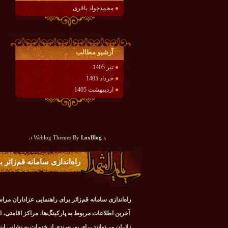
●
محمدجواد باقری
آرشيو مطالب
●
تیر 1405
●
خرداد 1405
●
اردیبهشت 1405
:.
LoxBlog
Weblog Themes By
.:
راه‌اندازی سامانه قم‌زائر
راه‌اندازی سامانه قم‌زائر برای راهنمایی عزاداران مرا
آخرین اطلاعات مربوط به پارکینگ‌ها، مراکز اقامتی، اس
زائران می‌توانند برای بهره‌مندی از خدمات به نشانی ای